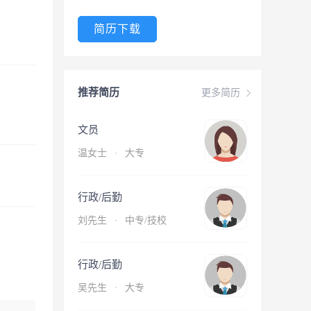
简历下载
推荐简历
更多简历
文员
温女士
·
大专
行政/后勤
刘先生
·
中专/技校
行政/后勤
吴先生
·
大专