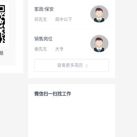
家政/保安
邓先生
·
高中以下
销售岗位
谢先生
·
大专
息
查看更多简历
微信扫一扫找工作